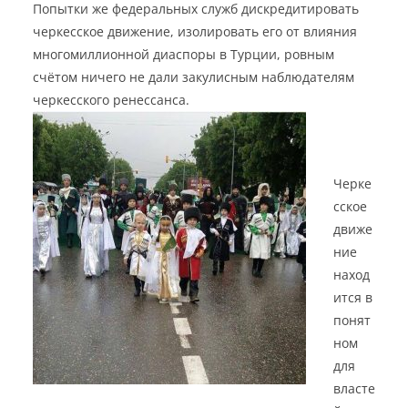
Попытки же федеральных служб дискредитировать
черкесское движение, изолировать его от влияния
многомиллионной диаспоры в Турции, ровным
счётом ничего не дали закулисным наблюдателям
черкесского ренессанса.
Черке
сское
движе
ние
наход
ится в
понят
ном
для
власте